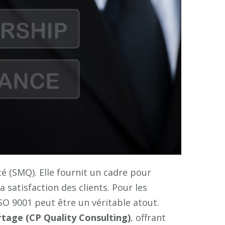
 (SMQ). Elle fournit un cadre pour
 satisfaction des clients. Pour les
SO 9001 peut être un véritable atout.
tage (CP Quality Consulting)
, offrant